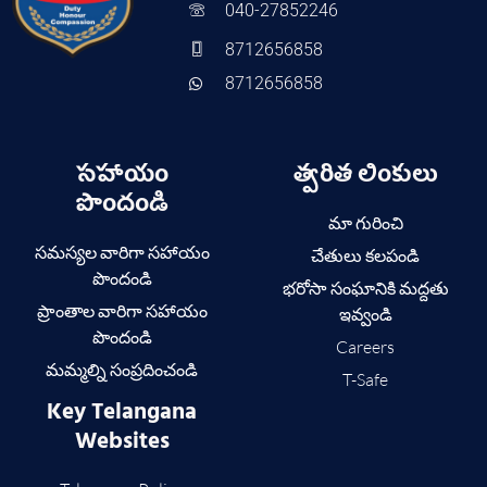
040-27852246
8712656858
8712656858
సహాయం
త్వరిత లింకులు
పొందండి
మా గురించి
సమస్యల వారిగా సహాయం
చేతులు కలపండి
పొందండి
భరోసా సంఘానికి మద్దతు
ప్రాంతాల వారిగా సహాయం
ఇవ్వండి
పొందండి
Careers
మమ్మల్ని సంప్రదించండి
T-Safe
Key Telangana
Websites