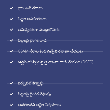
గ్రూమింగ్ నేరాలు
పిల్లల అపహరణలు
అసభ్యకరంగా ముట్టుకొనుట
పిల్లలపై లైంగిక దాడి
CSAM నేరాల కింద వచ్చేవి రవాణా చేయుట
ఆన్లైన్ లో పిల్లలపై లైంగికంగా దాడి చేయుట (OSEC)
వర్చువల్ కిడ్నాప్లు
పిల్లలపై లైంగిక వేధింపు
అడగబడని అశ్లీల విషయాలు