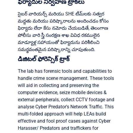
ఫిర్యాదుల నిర్వహణ ట్రాక్‌లు
సైబర్ వారియర్స్ మరియు SHE టీమ్‌లకు సత్వర
మద్దతు మరియు పరిష్కారాలను అందించడం కోసం
ఫిర్యాదు లేదా కేసు నమోదు చేయబడితే, తెలంగాణ
పోలీసు వారి స్త్రీ సంరక్షణ శాఖ వివిధ రకములైన
మాడ్యూళ్ల సహాయంతో ఫిర్యాదును పరిశీలించి
సమర్థవంతమైన పరిష్కారాన్ని చూపుతుంది.
డిజిటల్ ఫోరెన్సిక్ ట్రాక్
The lab has forensic tools and capabilities to
handle crime scene management. These tools
will aid in collecting and preserving the
computer evidence, seize mobile devices &
external peripherals, collect CCTV footage and
analyse Cyber Predator's Network Traffic. This
multi-folded approach will help LEAs build
effective and fool proof cases against Cyber
Harasser/ Predators and traffickers for