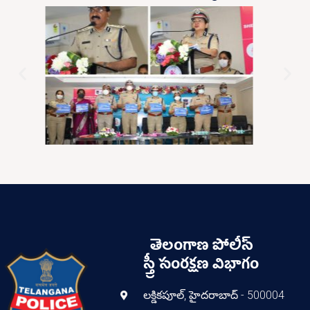
తెలంగాణ పోలీస్
స్త్రీ సంరక్షణ విభాగం
లక్డికపూల్, హైదరాబాద్ - 500004