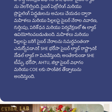
వారి స్త్రీ సంరక్షణ విభాగం SHE భరోసా సైబర్ ల్యాబ్
ను నెలకొల్పింది. సైబర్ పెట్రోలింగ్ మరియు
ప్రొఫైలింగ్ పద్ధతులను అమలు చేయడం ద్వారా
మహిళలు మరియు పిల్లలపై సైబర్ నేరాల నివారణ,
గుర్తింపు, పరిశోధన మరియు పర్యవేక్షణలో ఈ ల్యాబ్
ఉపయోగించబడుతుంది. మహిళలు మరియు
పిల్లలపై జరిగే సైబర్ నేరాలను సమర్ధవంతంగా
ఎదుర్కోవడానికి SHE భరోసా సైబర్ ల్యాబ్ రాష్ట్రానికి
నోడల్ ల్యాబ్ గా పనిచేస్తుంది; అంతేకాకుండా SHE
టీమ్స్, భరోసా, AHTU, జిల్లా సైబర్ విభాగం
మరియు COE లకు సాంకేతిక తోడ్పాటును
అందిస్తుంది.