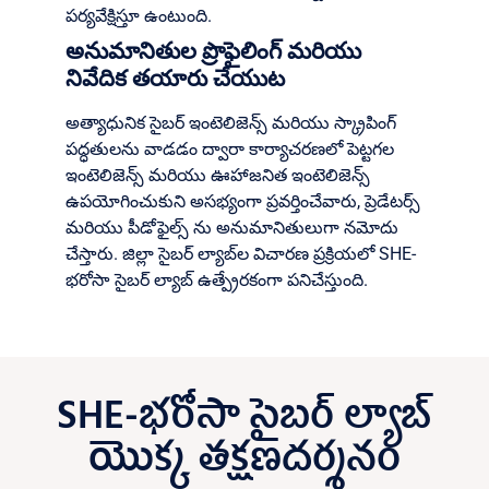
పర్యవేక్షిస్తూ ఉంటుంది.
అనుమానితుల ప్రొఫైలింగ్ మరియు
నివేదిక తయారు చేయుట
అత్యాధునిక సైబర్ ఇంటెలిజెన్స్ మరియు స్క్రాపింగ్
పద్ధతులను వాడడం ద్వారా కార్యాచరణలో పెట్టగల
ఇంటెలిజెన్స్ మరియు ఊహాజనిత ఇంటెలిజెన్స్
ఉపయోగించుకుని అసభ్యంగా ప్రవర్తించేవారు, ప్రెడేటర్స్
మరియు పీడోఫైల్స్ ను అనుమానితులుగా నమోదు
చేస్తారు. జిల్లా సైబర్ ల్యాబ్‌ల విచారణ ప్రక్రియలో SHE-
భరోసా సైబర్ ల్యాబ్ ఉత్ప్రేరకంగా పనిచేస్తుంది.
SHE-భరోసా సైబర్ ల్యాబ్
యొక్క తక్షణదర్శనం