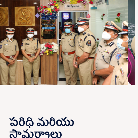
పరిధి మరియు
సామర్థ్యాలు