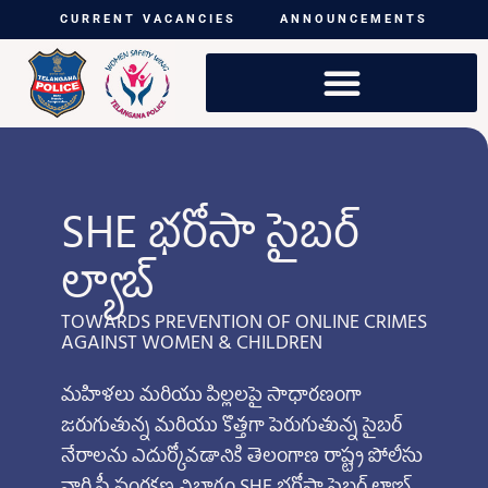
CURRENT VACANCIES
ANNOUNCEMENTS
SHE భరోసా సైబర్
ల్యాబ్
TOWARDS PREVENTION OF ONLINE CRIMES
AGAINST WOMEN & CHILDREN
మహిళలు మరియు పిల్లలపై సాధారణంగా
జరుగుతున్న మరియు కొత్తగా పెరుగుతున్న సైబర్
నేరాలను ఎదుర్కోవడానికి తెలంగాణ రాష్ట్ర పోలీసు