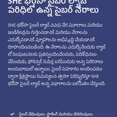
SHE భరోసా సైబర్ ల్యాబ్
పరిధిలో ఉన్న సైబర్ నేరాలు
SHE-భరోసా సైబర్ ల్యాబ్ వివిధ నేర మూలాలు మరియు
ఇండికేటర్లను గుర్తించడానికి మరియు నేరాలను
ఎదుర్కోవడానికి వ్యూహాలను అభివృద్ధి చేయడానికి
రూపొందించబడింది. ఈ నేరాలను ఎదుర్కొనేందుకు ల్యాబ్
లో సంఘటనలకు ప్రతిస్పందించేందుకు, పరిశోధనలు
చేసేందుకు, ఫోరెన్సిక్ సమీక్ష జరిపేందుకు అన్ని పరికరాలు
అందుబాటులో ఉన్నాయి. సైబర్ సహకారం అందించడం
ద్వారా క్షేత్రస్థాయి సమస్యలని త్వరగా పరిష్కరిస్తూ SHE
భరోసా సైబర్ ల్యాబ్ అన్ని విభాగాలను బలోపేతం చేస్తుంది.
సైబర్ వేధింపులు, స్టాకింగ్ మరియు బెదిరింపులు