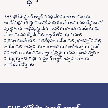
SHE-భరోసా సైబర్ ల్యాబ్ వివిధ నేర మూలాలు మరియు
ఇండికేటర్లను గుర్తించడానికి మరియు నేరాలను ఎదుర్కోవడానికి
వ్యూహాలను అభివృద్ధి చేయడానికి రూపొందించబడింది. ఈ
నేరాలను ఎదుర్కొనేందుకు ల్యాబ్ లో సంఘటనలకు
ప్రతిస్పందించేందుకు, పరిశోధనలు చేసేందుకు, ఫోరెన్సిక్ సమీక్ష
జరిపేందుకు అన్ని పరికరాలు అందుబాటులో ఉన్నాయి. సైబర్
సహకారం అందించడం ద్వారా క్షేత్రస్థాయి సమస్యలని త్వరగా
పరిష్కరిస్తూ SHE భరోసా సైబర్ ల్యాబ్ అన్ని విభాగాలను
బలోపేతం చేస్తుంది.