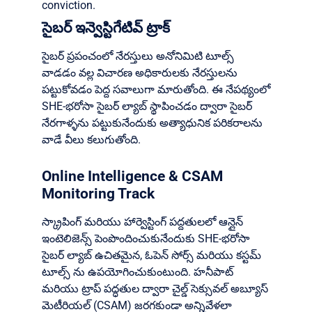
conviction.
సైబర్ ఇన్వెస్టిగేటివ్ ట్రాక్
సైబర్ ప్రపంచంలో నేరస్తులు అనోనిమిటి టూల్స్
వాడడం వల్ల విచారణ అధికారులకు నేరస్తులను
పట్టుకోవడం పెద్ద సవాలుగా మారుతోంది. ఈ నేపథ్యంలో
SHE-భరోసా సైబర్ ల్యాబ్ స్థాపించడం ద్వారా సైబర్
నేరగాళ్ళను పట్టుకునేందుకు అత్యాధునిక పరికరాలను
వాడే వీలు కలుగుతోంది.
Online Intelligence & CSAM
Monitoring Track
స్క్రాపింగ్ మరియు హార్వెస్టింగ్ పద్దతులలో ఆన్లైన్
ఇంటెలిజెన్స్ పెంపొందించుకునేందుకు SHE-భరోసా
సైబర్ ల్యాబ్ ఉచితమైన, ఓపెన్ సోర్స్ మరియు కస్టమ్
టూల్స్ ను ఉపయోగించుకుంటుంది. హనీపాట్
మరియు ట్రాప్ పద్ధతుల ద్వారా చైల్డ్ సెక్సువల్ అబ్యూస్
మెటీరియల్ (CSAM) జరగకుండా అన్నివేళలా