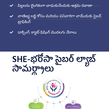
పిల్లలను లైంగికంగా వాడుకునేందుకు అక్రమ రవాణా
వాణిజ్య లబ్ధి కోసం మరియు పనివారిగా వాడేందుకు సైబర్
ట్రాఫికింగ్
డాక్సింగ్, క్యాట్-ఫిషింగ్ మొదలగు నేరాలు
SHE-భరోసా సైబర్ ల్యాబ్
సామర్థ్యాలు